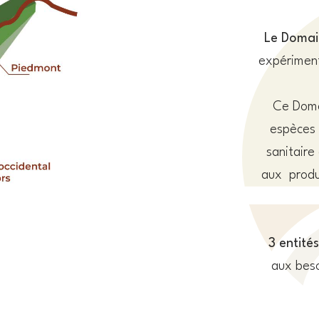
Le Domai
expériment
Ce Doma
espèces 
sanitaire
aux produ
3 entités
aux beso